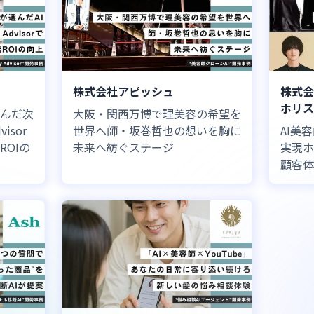
株式会社アピッシュ
株式会
ホリス
んだ次
大阪・関西万博で理美容の希望を
visor
世界へ師・坂巻哲也の想いを胸に
AI美
OIの
未来へ紡ぐステージ
実現ホ
顧客体